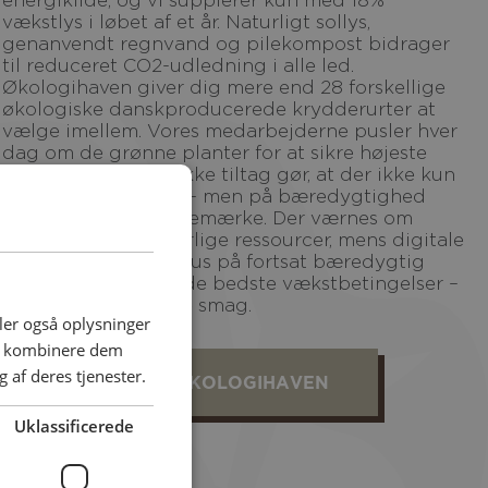
vækstlys i løbet af et år. Naturligt sollys,
genanvendt regnvand og pilekompost bidrager
til reduceret CO2-udledning i alle led.
Økologihaven giver dig mere end 28 forskellige
økologiske danskproducerede krydderurter at
vælge imellem. Vores medarbejderne pusler hver
dag om de grønne planter for at sikre højeste
kvalitet. En lang række tiltag gør, at der ikke kun
er fokus på økologi – men på bæredygtighed
som overordnet pejlemærke. Der værnes om
organismer og naturlige ressourcer, mens digitale
løsninger holder fokus på fortsat bæredygtig
udvikling og sikrer de bedste vækstbetingelser –
og deraf den bedste smag.
deler også oplysninger
an kombinere dem
 af deres tjenester.
SE MERE OM ØKOLOGIHAVEN
Uklassificerede