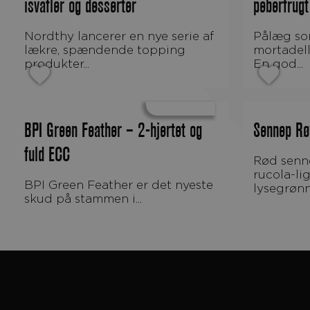
isvafler og desserter
peberfrugt
Nordthy lancerer en nye serie af
Pålæg som minder en
lækre, spændende topping
mortadel
produkter...
En god...
BPI Green Feather – 2-hjertet og
Sennep Rø
fuld ECC
Rød sennepskarse har rødbrune
rucola-li
BPI Green Feather er det nyeste
lysegrønn
skud på stammen i...