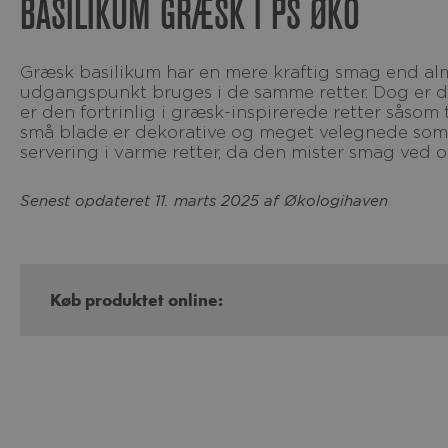
BASILIKUM GRÆSK I PS ØKO
Græsk basilikum har en mere kraftig smag end almindelig basilikum og kan som
udgangspunkt bruges i de samme retter. Dog er de
er den fortrinlig i græsk-inspirerede retter såso
små blade er dekorative og meget velegnede som 
servering i varme retter, da den mister smag ved 
Senest opdateret 11. marts 2025 af Økologihaven
Køb produktet online: