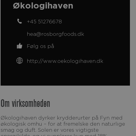
Økologihaven
+45 51276678
hea@rosborgfoods.dk
Følg os på
http://www.oekologihaven.dk
Om virksomheden
Økologihaven dyrker krydderurter på Fyn med
økologisk omhu – for at fremelske den naturlige
smag og duft. Solen er vores vigtigste
energikilde, og vi supplerer kun med 18%