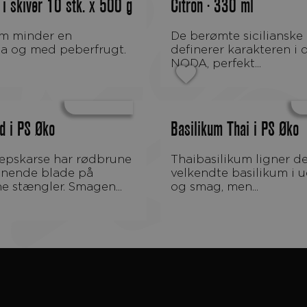
 i skiver 10 stk. x 500 g
Citron · 330 ml
De berømte sicilianske citroner
la og med peberfrugt.
definerer karakteren i
NODA, perfekt...
d i PS Øko
Basilikum Thai i PS Øko
Thaibasilikum ligner den
gnende blade på
velkendte basilikum i 
e stængler. Smagen...
og smag, men...