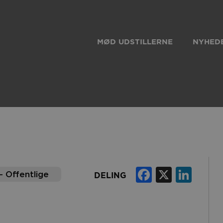
MØD UDSTILLERNE
NYHEDE
Faceboo
X
Lin
– Offentlige
DELING