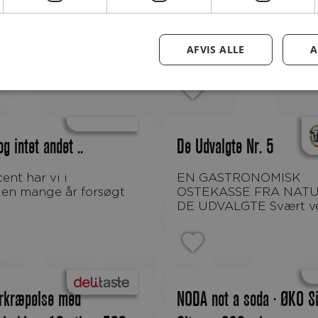
AFVIS ALLE
A
g intet andet ..
De Udvalgte Nr. 5
EN GASTRONOMISK
den mange år forsøgt
OSTEKASSE FRA NAT
DE UDVALGTE Svært ved
erkræpølse med
NODA not a soda · ØKO Si