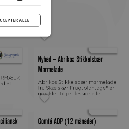
CCEPTER ALLE
Nyhed – Abrikos Stikkelsbær
Marmelade
URMÆLK
Abrikos Stikkelsbær marmelade
 at...
fra Skælskør Frugtplantage® er
udviklet til professionelle...
ciliansk
Comté AOP (12 måneder)