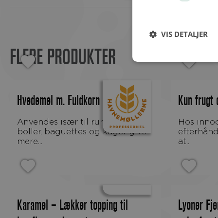
VIS DETALJER
FLERE PRODUKTER
Hvedemel m. Fuldkorn 10% N+
Kun frugt o
Anvendes især til rundstykker,
Hos innocent har vi i
boller, baguettes og kager give
efterhån
mere...
at...
Karamel – Lækker topping til
Lyoner Fj