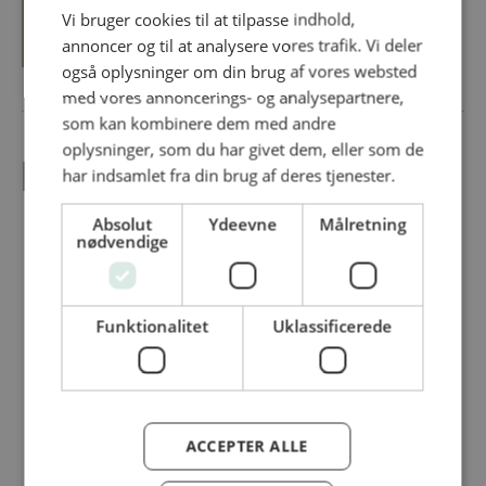
Vi bruger cookies til at tilpasse indhold,
SE MERE OM SIKA FOOTWEAR
annoncer og til at analysere vores trafik. Vi deler
også oplysninger om din brug af vores websted
med vores annoncerings- og analysepartnere,
som kan kombinere dem med andre
oplysninger, som du har givet dem, eller som de
FLERE PRODUKTER
har indsamlet fra din brug af deres tjenester.
Absolut
Ydeevne
Målretning
nødvendige
Knorr Intense Flavours Caramelised Umami –
Flydende smagssætter, der giver wow-effekt i
Funktionalitet
Uklassificerede
dine retter
Knorr Professional Intense Flavours giver
dig fyldige, komplekse og dybe...
ACCEPTER ALLE