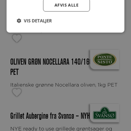
AFVIS ALLE
Økologiske grønne oliven
VIS DETALJER
Vores økologiske grønne oliven stammer fra
Grækenland, hvor de høstes...
OLIVEN GRØN NOCELLARA 140/160, 6X1 KG
PET
Italienske grønne Nocellara oliven, 1kg PET
Grillet Aubergine fra Svansø – NYHED
NYE ready to use grillede grøntsager og