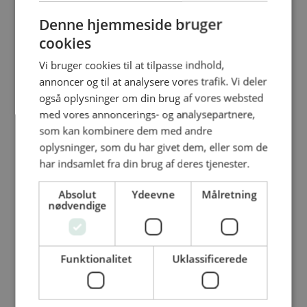
Denne hjemmeside bruger
Vegetarisk smagsforstærker lys
cookies
Bedste bouillion på en smart måde En
Vi bruger cookies til at tilpasse indhold,
vegetarisk smagsforstærker, der...
annoncer og til at analysere vores trafik. Vi deler
også oplysninger om din brug af vores websted
med vores annoncerings- og analysepartnere,
som kan kombinere dem med andre
Essential Leather Lace
oplysninger, som du har givet dem, eller som de
har indsamlet fra din brug af deres tjenester.
Skridhæmmende arbejdssko godkendt
efter EN ISO 20347:2022 certificeringen.
Absolut
Ydeevne
Målretning
Helt simpel...
nødvendige
Funktionalitet
Uklassificerede
Tex Mex Torskenuggets 2×2,5
Er hele stykker torsk, skåret i fine stykker og