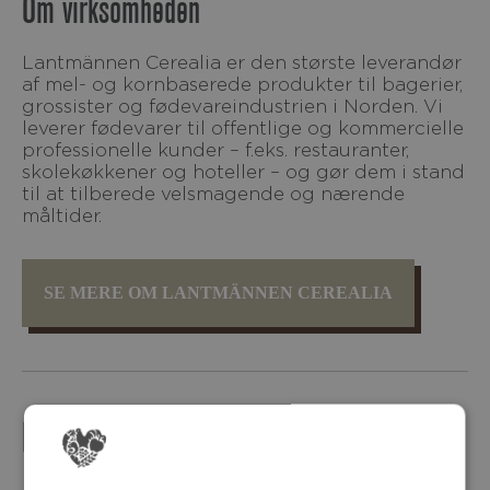
Om virksomheden
Lantmännen Cerealia er den største leverandør
af mel- og kornbaserede produkter til bagerier,
grossister og fødevareindustrien i Norden. Vi
leverer fødevarer til offentlige og kommercielle
professionelle kunder – f.eks. restauranter,
skolekøkkener og hoteller – og gør dem i stand
til at tilberede velsmagende og nærende
måltider.
SE MERE OM LANTMÄNNEN CEREALIA
FLERE PRODUKTER