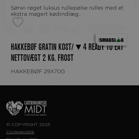
Sørwi røget luksus rullepølse rulles med et
ekstra magert kødindlæg...
HAKKEBØF GRATIN KOST/▼4 READY TO EAT
NETTOVÆGT 2 KG. FROST
HAKKEBØF 29X70G
© COPYRIGHT 2025
Cookiepolitik