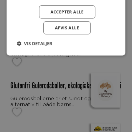
paneret...
ACCEPTER ALLE
AFVIS ALLE
Spegeskinke med svær, 3500 G
VIS DETALJER
Vores møre slagterskinke er lavet af
udvalgte råvarer, som giver...
Glutenfri Gulerodsboller, økologiske og mælkefri
Gulerodsbollerne er et sundt og lækkert
alternativ til både børns...