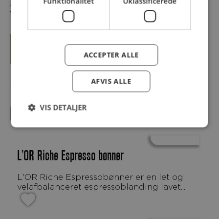
Funktionalitet
Uklassificerede
#EMBALLAGE - #FREEFROM (#Glutenfri,
Vegan, ØKO, laktosefri)
SE MERE OM CAREFOOD
ACCEPTER ALLE
AFVIS ALLE
VIS DETALJER
FLERE PRODUKTER
L’OR Riche Espresso bønner
L'OR Riche Espressobønner er en let og
velafbalanceret espressoblanding lavet...