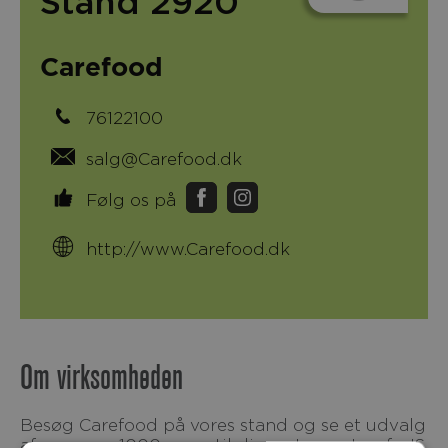
Stand 2920
Carefood
76122100
salg@Carefood.dk
Følg os på
http://www.Carefood.dk
Om virksomheden
Besøg Carefood på vores stand og se et udvalg
af vores ca. 1000 varer til din restaurant, cafe, IS