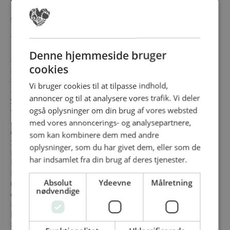
butik, Fastfood, catering, køkken, mm Du kan
smage ÆGTE italiensk Gelato. Retro
Lemonader, Kager, Portions Desserter, Cookies,
Toppings og meget meget mere. Vi har mange
nyheder med fx #Vegan Vafler, #Ispinde,
Denne hjemmeside bruger
#Milkshake, #Frappe, #GlasDesserter,
cookies
#KaffeSirup & #CocktailSirup, #Smoothies,
#CakeHits, #SinglePackCake, #Dekoration,
Vi bruger cookies til at tilpasse indhold,
#tapas osv. Vi har rigtig gode tilbud og
annoncer og til at analysere vores trafik. Vi deler
Startpakkeløsninger Lad dig også inspirere af
også oplysninger om din brug af vores websted
vores koncepter og opskrifter. #Carefooddk
#CarefoodOnTour #Carefood_Showroom Men
med vores annoncerings- og analysepartnere,
det slutter ikke her: Klik her og vi kontakter dig
som kan kombinere dem med andre
: https://carefood.dk/kontakt-os/ Modtager du
oplysninger, som du har givet dem, eller som de
ikke vores nyhedsbrev klik her :
har indsamlet fra din brug af deres tjenester.
https://carefood.activehosted.com/f/5
KATEGORIER www.Carefood.dk - #CATERING
Absolut
Ydeevne
Målretning
(Tapas, brød, Fastfood, Snacks) - #ITALIENSKIS
nødvendige
& #ISPINDE #SOFTICE - #KAGER -
#DESSERTTILBEHØR (Topping, Drys,
Dessertpasta, osv. ) - #DRIKKEVARER -
#PANDEKAGER - #VAFLER - #CHURROS -