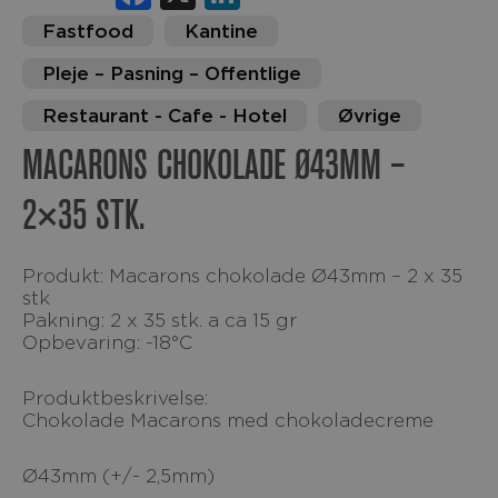
Fastfood
Kantine
Pleje – Pasning – Offentlige
Restaurant - Cafe - Hotel
Øvrige
MACARONS CHOKOLADE Ø43MM –
2×35 STK.
Produkt: Macarons chokolade Ø43mm – 2 x 35
stk
Pakning: 2 x 35 stk. a ca 15 gr
Opbevaring: -18°C
Produktbeskrivelse:
Chokolade Macarons med chokoladecreme
Ø43mm (+/- 2,5mm)