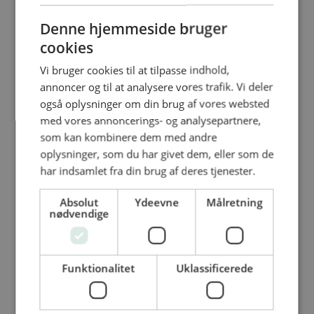
Pizza Bianco, 30 cm
Denne hjemmeside bruger
En lys og indbydende pizza – også kendt
cookies
som en...
Vi bruger cookies til at tilpasse indhold,
annoncer og til at analysere vores trafik. Vi deler
også oplysninger om din brug af vores websted
med vores annoncerings- og analysepartnere,
Grovpaneret rødspættefilet 70-100 g
som kan kombinere dem med andre
oplysninger, som du har givet dem, eller som de
Fisken er vendt i æggehvide for at lukke
har indsamlet fra din brug af deres tjenester.
overfladen på...
Absolut
Ydeevne
Målretning
nødvendige
Rg. dansk laks sk. 7-1000g.
Funktionalitet
Uklassificerede
Rg. dansk laks sk. 7-1000g. ASC