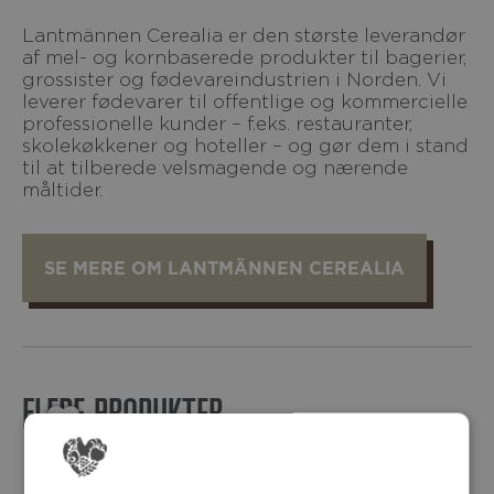
Lantmännen Cerealia er den største leverandør
af mel- og kornbaserede produkter til bagerier,
grossister og fødevareindustrien i Norden. Vi
leverer fødevarer til offentlige og kommercielle
professionelle kunder – f.eks. restauranter,
skolekøkkener og hoteller – og gør dem i stand
til at tilberede velsmagende og nærende
måltider.
SE MERE OM LANTMÄNNEN CEREALIA
FLERE PRODUKTER