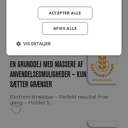
ACCEPTER ALLE
Surdejsbolle med sesam
AFVIS ALLE
102 g / stk. Surdejsbolle med sesam bagt
med aktiv,...
VIS DETALJER
EN GRUNDDEJ MED MASSERE AF
ANVENDELSESMULIGHEDER – KUN FANTASIEN
SÆTTER GRÆNSER
Ekstrem strækbar – Perfekt resultat hver
gang – Holder 5...