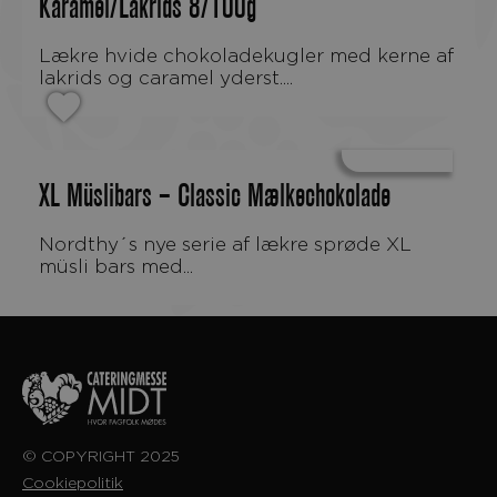
Karamel/Lakrids 8/100g
Lækre hvide chokoladekugler med kerne af
lakrids og caramel yderst....
XL Müslibars – Classic Mælkechokolade
Nordthy´s nye serie af lækre sprøde XL
müsli bars med...
© COPYRIGHT 2025
Cookiepolitik