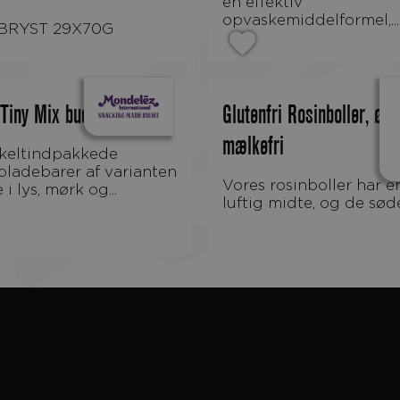
en effektiv
opvaskemiddelformel,...
GBRYST 29X70G
Tiny Mix bucket Cylinder
Glutenfri Rosinboller, øk
mælkefri
ladebarer af varianten
Vores rosinboller har en lækker
i lys, mørk og...
luftig midte, og de søde.