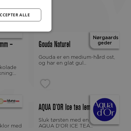
CCEPTER ALLE
Nørgaards
geder
3mm –
Gouda Naturel
Gouda er en medium-hård ost,
og har en glat gul...
ing:...
AQUA D’OR Ice tea lemon
Sluk tørsten med en kølig, skøn
 klor med
AQUA D'OR ICE TEA...