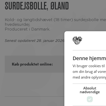
SURDEJSBOLLE, ØLAND
Kold- og langtidshævet (18 timer) surdejsbolle med nordisk ølands fuldkornshvede og
hvedesurdej.
Produceret i Danmark.
Senest opdateret 28. januar 2026 af Mette Munk
Denne hjemme
Køb produktet online:
Vi bruger cookies til
om din brug af vor
med andre oplysninge
Absolut
nødvendige