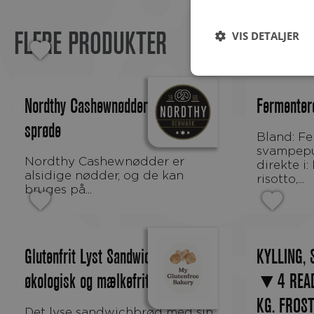
VIS DETALJER
FLERE PRODUKTER
Nordthy Cashewnødder Ristede og
Fermenter
sprøde
Bland: Fermenteret økologisk
svampepu
Nordthy Cashewnødder er
direkte i
alsidige nødder, og de kan
risotto,...
bruges på...
Glutenfrit Lyst Sandwichbrød,
KYLLING, 
økologisk og mælkefrit
▼4 READ
KG. FROS
Det lyse sandwichbrød med sin