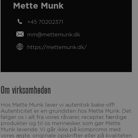
Mette Munk
+45 70202371
mm@mettemunk.dk
https://mettemunk.dk/
Om virksomheden
Hos Mette Munk laver vi autentisk bake-off!
k
kedIn
Autenticitet er en grundsten hos Mette Munk. Det
følger os i alt fra vores råvarer, recepter, færdige
produkter og til os mennesker, som gør Mette
Munk levende. Vi går ikke på kompromis med
vores ægte, originale opskrifter eller på kvaliteten