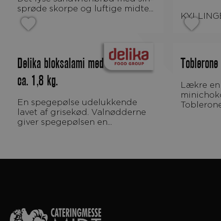
sprøde skorpe og luftige midte...
KYLLIN
Delika bloksalami med valnødder
Toblerone 
ca. 1,8 kg.
Lækre enkeltindpakkede
minichoko
En spegepølse udelukkende
Toblerone 
lavet af grisekød. Valnødderne
giver spegepølsen en...