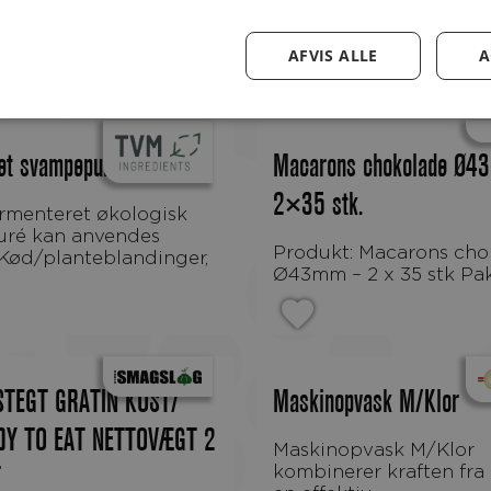
AFVIS ALLE
A
et svampepuré Øko
Macarons chokolade Ø4
2×35 stk.
ré kan anvendes
Produkt: Macarons chokolade
: Kød/planteblandinger,
Ø43mm – 2 x 35 stk Pakn
STEGT GRATIN KOST/
Maskinopvask M/Klor
Y TO EAT NETTOVÆGT 2
Maskinopvask M/Klor
kombinerer kraften fra
T