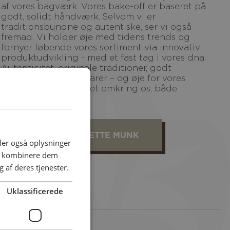
af vores bagværk. Vores bake-off er baseret på
godt, solidt håndværk. Selvom vi er
traditionsbundne og autentiske, ser vi også
fremad. Vi holder øje med tidens trends og
fornyer løbende vores sortiment via innovativ
produktudvikling - med et fast tag i vores dna:
Autenticitet, originale traditioner, godt
håndværk, enkle råvarer – og øje for vores
indvirkning på miljøet omkring os, både
mennesker og natur.
SE MERE OM METTE MUNK
deler også oplysninger
an kombinere dem
 af deres tjenester.
Uklassificerede