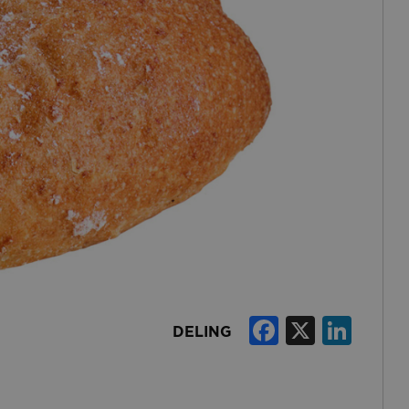
Faceboo
X
Lin
DELING