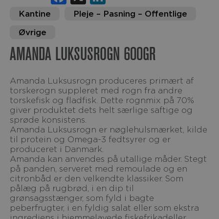
Kantine
Pleje – Pasning – Offentlige
Øvrige
AMANDA LUKSUSROGN 600GR
Amanda Luksusrogn produceres primært af
torskerogn suppleret med rogn fra andre
torskefisk og fladfisk. Dette rognmix på 70%
giver produktet dets helt særlige saftige og
sprøde konsistens.
Amanda Luksusrogn er nøglehulsmærket, kilde
til protein og Omega-3 fedtsyrer og er
produceret i Danmark.
Amanda kan anvendes på utallige måder. Stegt
på panden, serveret med remoulade og en
citronbåd er den velkendte klassiker. Som
pålæg på rugbrød, i en dip til
grønsagsstænger, som fyld i bagte
peberfrugter, i en fyldig salat eller som ekstra
ingrediens i hjemmelavede fiskefrikadeller.