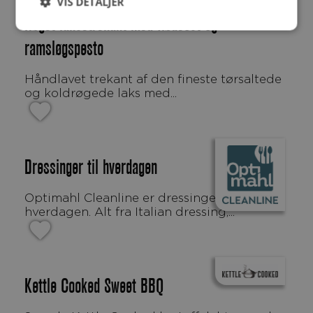
VIS DETALJER
Røget laksetrekant med flødeost og
ramsløgspesto
Håndlavet trekant af den fineste tørsaltede
og koldrøgede laks med...
Dressinger til hverdagen
Optimahl Cleanline er dressinger til
hverdagen. Alt fra Italian dressing,...
Kettle Cooked Sweet BBQ