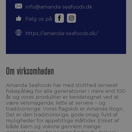
info@amanda-seafoods.dk
Følg os på
https://amanda-seafoods.dk/
Om virksomheden
Amanda Seafoods har med stolthed serveret
fiskepålæg for alle generationer i mere end 100
år, og vores produkter er kendetegnet ved at
være velsmagende, lette at servere – og
traditionsrige. Vores flagskib er Amanda Rogn.
Det er den traditionsrige, gode smag: fuld af
muligheder for appetitlige måltider. Elsket af
både børn og voksne gennem mange