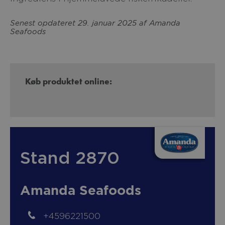
Senest opdateret 29. januar 2025 af Amanda
Seafoods
Køb produktet online:
Stand 2870
Amanda Seafoods
+4596221500