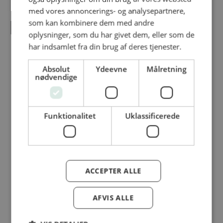
med vores annoncerings- og analysepartnere,
som kan kombinere dem med andre
FLERE PRODUKTER
oplysninger, som du har givet dem, eller som de
har indsamlet fra din brug af deres tjenester.
Absolut
Ydeevne
Målretning
Nordthy Ristede mandler – Ristede & Sprøde
nødvendige
Nordthy Ristede mandler er en virkelig
lækker snack. Mandlerne er...
Funktionalitet
Uklassificerede
Karse Sennep Rød Øko
ACCEPTER ALLE
Karse Sennep Rød er velegnet til fisk- og
skaldyrsretter. Sæson:...
AFVIS ALLE