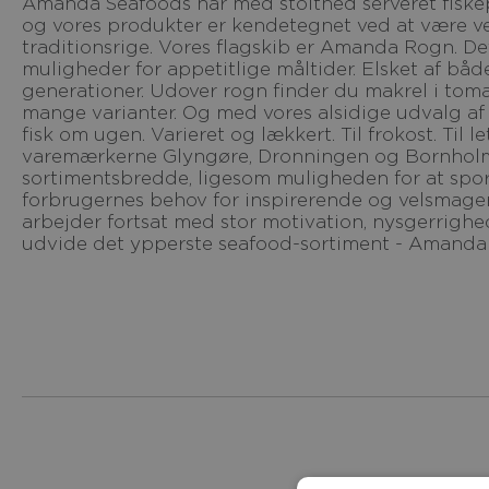
Amanda Seafoods har med stolthed serveret fiskepålæg for alle generationer i mere end 100 år,
og vores produkter er kendetegnet ved at være ve
traditionsrige. Vores flagskib er Amanda Rogn. Det
muligheder for appetitlige måltider. Elsket af 
generationer. Udover rogn finder du makrel i tomat
mange varianter. Og med vores alsidige udvalg af 
fisk om ugen. Varieret og lækkert. Til frokost. Til
varemærkerne Glyngøre, Dronningen og Bornholms
sortimentsbredde, ligesom muligheden for at s
forbrugernes behov for inspirerende og velsmage
arbejder fortsat med stor motivation, nysgerrighe
udvide det ypperste seafood-sortiment - Amanda 