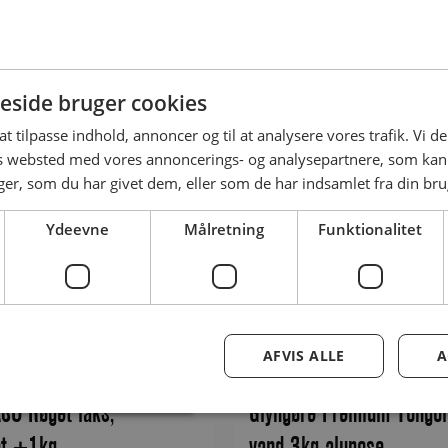
side bruger cookies
Produkt
ASC Varmrøget laks med
Glyngøre ASC Gravad røge
 at tilpasse indhold, annoncer og til at analysere vores trafik. Vi 
es websted med vores annoncerings- og analysepartnere, som k
kg
skiveskåret +1kg
r, som du har givet dem, eller som de har indsamlet fra din brug
GLYNGØRE GRAVAD LAKS ASC
Ydeevne
Målretning
Funktionalitet
. Fremstillet af
RØGET – SKIVESKÅRET
rsk laks,...
Fremstillet af udvalgt...
AFVIS ALLE
A
Produkt
SC Røget laks,
Glyngøre Premium Tongol