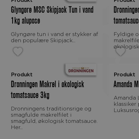
Produkt
Produkt
Glyngøre MSC Skipjack Tun i vand
Dronningen
1kg alupose
tomatsau
Glyngøre tun i vand er stykker af
Fyldige og flotte
den populære Skipjack...
makrelfil
økologisk
Produkt
Produkt
Dronningen Makrel i økologisk
Amanda M
tomatsauce 3kg
Amanda Luksusrogn – en
klassiker
Dronningens traditionsrige og
Luksusrog
smagfulde makrelfilet i
smagfuld, økologisk tomatsauce.
Her...