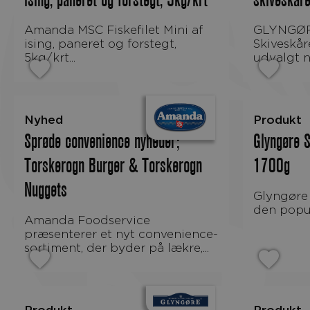
ising, paneret og forstegt, 5kg/krt
skiveskår
Amanda MSC Fiskefilet Mini af
GLYNGØRE RØGET LAKS ASC –
ising, paneret og forstegt,
Skiveskåre
5kg/krt...
udvalgt no
Nyhed
Produkt
Sprøde convenience nyheder;
Glyngøre S
Torskerogn Burger & Torskerogn
1700g
Nuggets
Glyngøre tun i vand er stykker af
den popul
Amanda Foodservice
præsenterer et nyt convenience-
sortiment, der byder på lækre,...