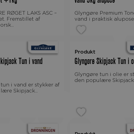
et +1kg
vand 3kg alupose
Glyngøre Premium Tongol tun i
t. Fremstillet af
vand i praktisk alupose,
rsk...
Produkt
kipjack Tun i vand
Glyngøre Skipjack Tun i 
Glyngøre tun i olie er stykker af
den populære Skipjack.
ære Skipjack...