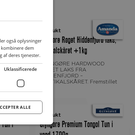
Produkt
t laks,
Glyngøre Røget Hiddenfjord laks,
deler også oplysninger
an kombinere dem
vertikalskåret +1kg
 af deres tjenester.
GLYNGØRE HARDWOOD
Uklassificerede
.
RØGET LAKS FRA
HIDDENFJORD –
VERTIKALSKÅRET. Fremstillet
af...
CCEPTER ALLE
Produkt
 Tun i
Glyngøre Premium Tongol Tun i