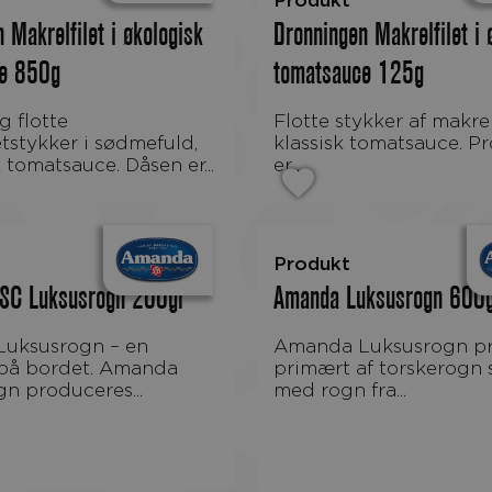
Produkt
 Makrelfilet i økologisk
Dronningen Makrelfilet i 
ce 850g
tomatsauce 125g
Flotte stykker af makrelfilet i en
etstykker i sødmefuld,
klassisk tomatsauce. P
 tomatsauce. Dåsen er...
er...
Produkt
SC Luksusrogn 200gr
Amanda Luksusrogn 600
Amanda Luksusrogn produceres
 på bordet. Amanda
primært af torskerogn 
n produceres...
med rogn fra...