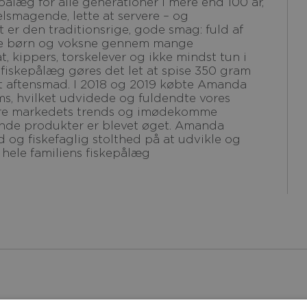
lsmagende, lette at servere – og
 er den traditionsrige, gode smag: fuld af
både børn og voksne gennem mange
, kippers, torskelever og ikke mindst tun i
fiskepålæg gøres det let at spise 350 gram
 let aftensmad. I 2018 og 2019 købte Amanda
, hvilket udvidede og fuldendte vores
pore markedets trends og imødekomme
nde produkter er blevet øget. Amanda
d og fiskefaglig stolthed på at udvikle og
hele familiens fiskepålæg