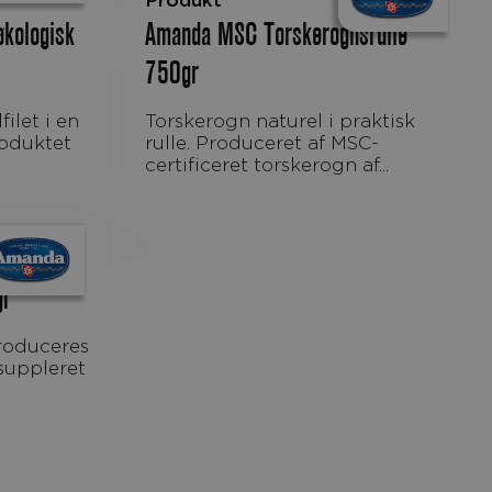
Produkt
økologisk
Amanda MSC Torskerognsrulle
750gr
Torskerogn naturel i praktisk
roduktet
rulle. Produceret af MSC-
certificeret torskerogn af...
gr
suppleret