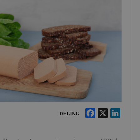
Faceboo
X
Lin
DELING