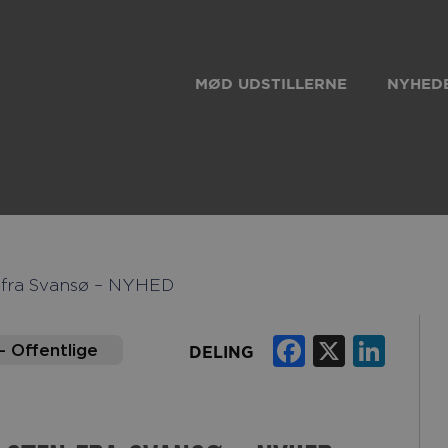
MØD UDSTILLERNE
NYHEDE
n fra Svansø – NYHED
Faceboo
X
Lin
– Offentlige
DELING