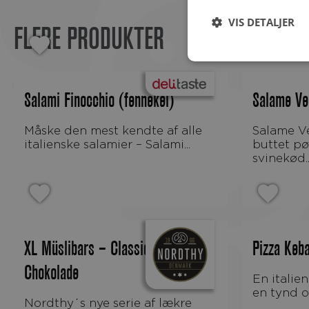
VIS DETALJER
FLERE PRODUKTER
Salami Finocchio (fennekel)
Salame Ven
Måske den mest kendte af alle
Salame Ventricina er en stor,
italienske salamier – Salami...
buttet pø
svinekød..
XL Müslibars – Classic Mørk
Pizza Keb
Chokolade
En italiensk-inspireret pizza på
en tynd o
Nordthy´s nye serie af lækre