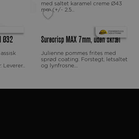
med saltet karamel creme Ø43
mm (+/- 2,5...
nd Ø32
Surecrisp MAX 7mm, uden skræl
Julienne pommes frites med
sprød coating. Forstegt, letsaltet
 Leverer...
og lynfrosne....