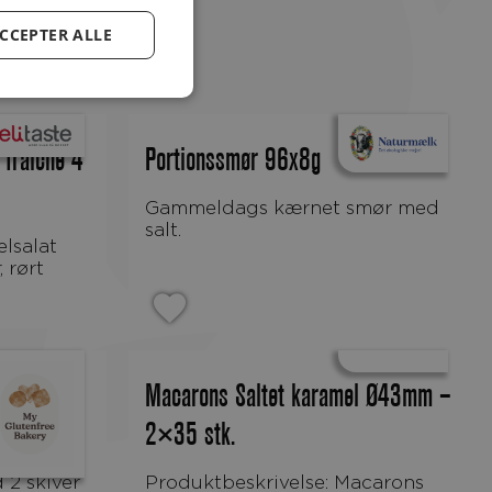
CCEPTER ALLE
 fraiche 4
Portionssmør 96x8g
Gammeldags kærnet smør med
salt.
, rørt
ogisk og
Macarons Saltet karamel Ø43mm –
2×35 stk.
Produktbeskrivelse: Macarons