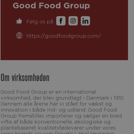
Good Food Group
Følg os på
https://goodfoodgroup.com/
Om virksomheden
Good Food Group er en international
virksomhed, der blev grundlagt i Danmark i 1951.
Gennem alle årene har vi stået for vækst og
innovation i både ind- og udland. Good Food
Group fremstiller, importerer og sælger en bred
vifte af både konventionelle, økologiske og
plantebaseret kvalitetsfødevarer under vores
egne brands og som Private Label løsninger.