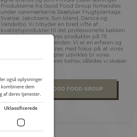
Produkterne fra Good Food Group forhandles
under varemærkerne Skælskør Frugtplantage,
Svansø, Jakobsens, Sun Island, Danica og
Vendelbo. Vi tilbyder en bred vifte af
kvalitetsprodukter til det professionelle køkken.
Derudover sælges vores produkter på 75
markeder over hele verden. Vi er en erfaren og
betroet løsningspartner, med fokus på, at vores
produkter og koncepter udvikles til vores
kunders og forbrugeres behov, således vi skaber
mest mulig værdi.
deler også oplysninger
an kombinere dem
SE MERE OM GOOD FOOD GROUP
 af deres tjenester.
Uklassificerede