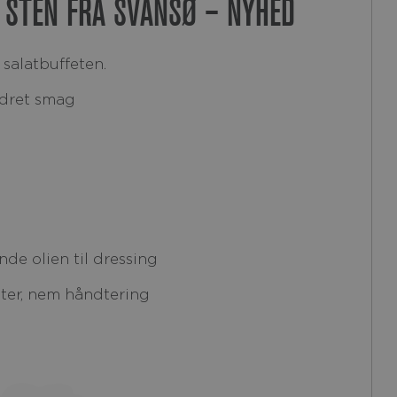
 STEN FRA SVANSØ – NYHED
 salatbuffeten.
ydret smag
de olien til dressing
ter, nem håndtering