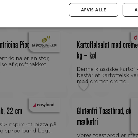
AFVIS ALLE
A
tricina Piccant 3 kg
Kartoffelsalat med creme
kg – køl
lse af grofthakket
Denne klassiske kartoffelsalat
.
består af kartoffelskiver
med cremet creme...
ab, 22 cm
Glutenfri Toastbrød, økol
mælkefri
g sprød bund bagt...
Vores toastbrød er med 2 skiver